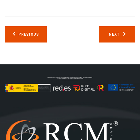
Navegación
PREVIOUS
NEXT
de
entradas