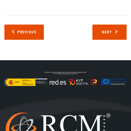
Navegación
PREVIOUS
NEXT
de
entradas