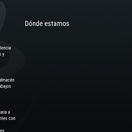
Dónde estamos
lencia
s y
 almacén
abajos
aria a
ntes con
les