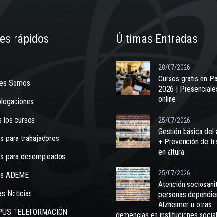
es rápidos
Últimas Entradas
28/07/2026
Cursos gratis en Pa
nes Somos
2026 | Presenciale
online
logaciones
 los cursos
25/07/2026
Gestión básica del
s para trabajadores
+ Prevención de tr
en altura
s para desempleados
25/07/2026
os ADEME
Atención sociosanit
as Noticias
personas dependie
Alzheimer u otras
US TELEFORMACIÓN
demencias en instituciones socia