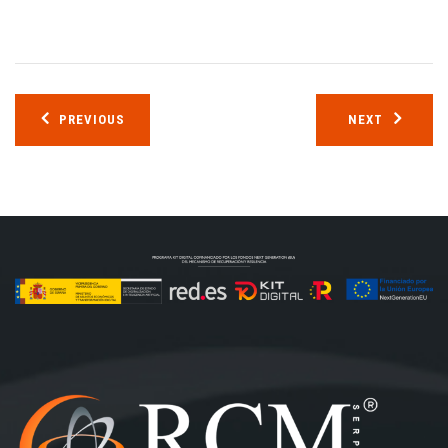
Navegación
PREVIOUS
NEXT
de
entradas